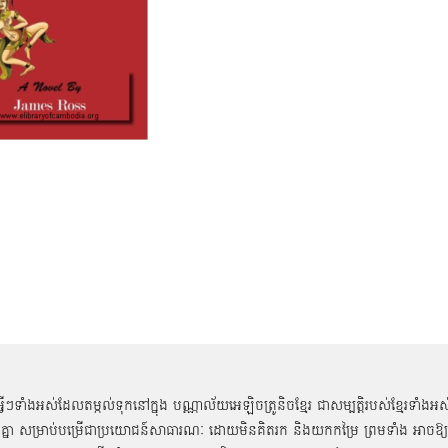
អ្វីៗទាំងអស់ដែលតម្កល់ទុកនៅក្នុង បណ្ណាល័យអេឡិចត្រូនិចខ្មែរ ជាសម្បតិ្តរបស់ខ្មែរទាំងអស
គ្នា សម្រាប់បម្រើជាប្រយោជន៍សាធារណៈ ដោយមិនគិតរក និងយកកម្រៃ ព្រមទាំង អាចឱ្យ