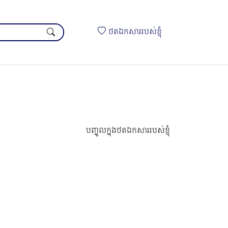
ថតឯកសាររបស់ខ្ញុំ
បញ្ចូលក្នុងថតឯកសាររបស់ខ្ញុំ