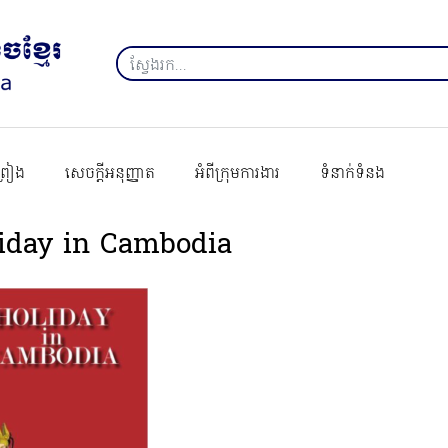
ព្រៀង
សេចក្ដីអនុញ្ញាត
អំពីក្រុមការងារ
ទំនាក់ទំនង
iday in Cambodia