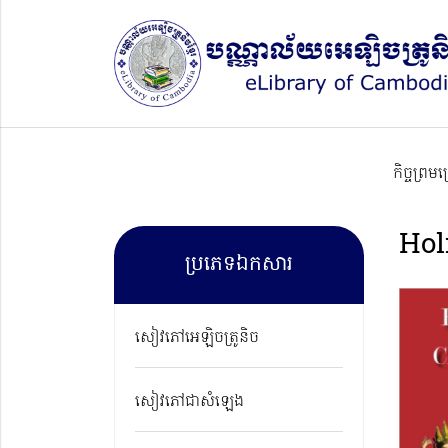
កិច្ចព្រម
Hol
ប្រភេទឯកសារ
សៀវភៅអេឡិចត្រូនិច
សៀវភៅជាសំឡេង