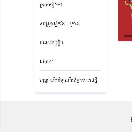
ក្របសៀវភៅ
សាស្ត្រាស្លឹករឹត – ក្រាំង
មរតកចម្រៀង
ឯកសារ
បណ្ណាល័យវិទ្យាល័យខ្មែរសករាជថ្មី​