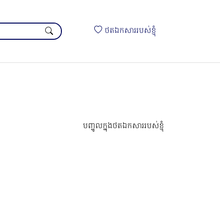
ថតឯកសាររបស់ខ្ញុំ
បញ្ចូលក្នុងថតឯកសាររបស់ខ្ញុំ