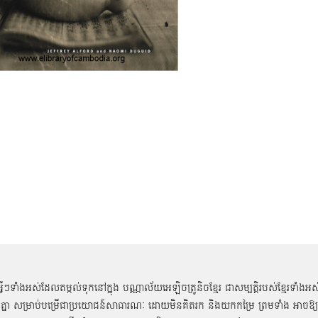
អ្វីៗទាំងអស់ដែលតម្កល់ទុកនៅក្នុង បណ្ណាល័យអេឡិចត្រូនិចខ្មែរ ជាសម្បតិ្តរបស់ខ្មែរទាំងអស
គ្នា សម្រាប់បម្រើជាប្រយោជន៍សាធារណៈ ដោយមិនគិតរក និងយកកម្រៃ ព្រមទាំង អាចឱ្យ