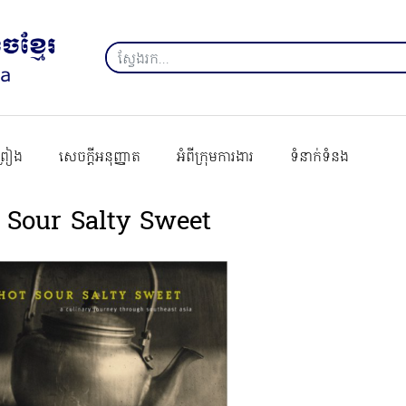
ព្រៀង
សេចក្ដីអនុញ្ញាត
អំពីក្រុមការងារ
ទំនាក់ទំនង
 Sour Salty Sweet