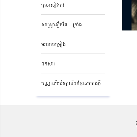
ក្របសៀវភៅ
សាស្ត្រាស្លឹករឹត – ក្រាំង
មរតកចម្រៀង
ឯកសារ
បណ្ណាល័យវិទ្យាល័យខ្មែរសករាជថ្មី​