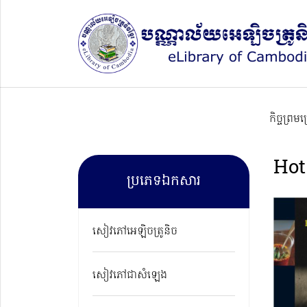
កិច្ចព្រម
Hot
ប្រភេទឯកសារ
សៀវភៅអេឡិចត្រូនិច
សៀវភៅជាសំឡេង