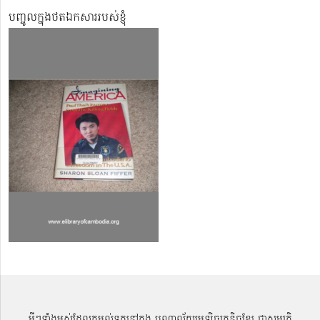
បញ្ចូលក្នុងថតឯកសាររបស់ខ្ញុំ
អ្វីៗទាំងអស់ដែលតម្កល់ទុកនៅក្នុង បណ្ណាល័យអេឡិចត្រូនិចខ្មែរ ជាសម្បតិ្ត