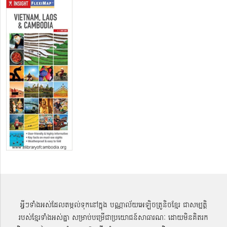
អ្វីៗទាំងអស់ដែលតម្កល់ទុកនៅក្នុង បណ្ណាល័យអេឡិចត្រូនិចខ្មែរ ជាសម្បតិ្ត
របស់ខ្មែរទាំងអស់គ្នា សម្រាប់បម្រើជាប្រយោជន៍សាធារណៈ ដោយមិនគិតរក