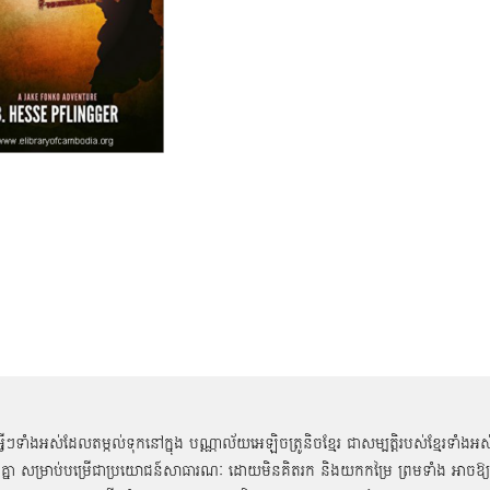
អ្វីៗទាំងអស់ដែលតម្កល់ទុកនៅក្នុង បណ្ណាល័យអេឡិចត្រូនិចខ្មែរ ជាសម្បតិ្តរបស់ខ្មែរទាំងអស
គ្នា សម្រាប់បម្រើជាប្រយោជន៍សាធារណៈ ដោយមិនគិតរក និងយកកម្រៃ ព្រមទាំង អាចឱ្យ