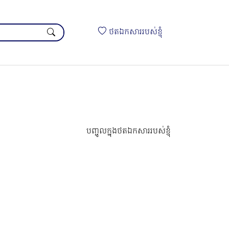
ថតឯកសាររបស់ខ្ញុំ
បញ្ចូលក្នុងថតឯកសាររបស់ខ្ញុំ