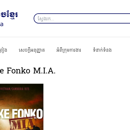
ព្រៀង
សេចក្ដីអនុញ្ញាត
អំពីក្រុមការងារ
ទំនាក់ទំនង
e Fonko M.I.A.