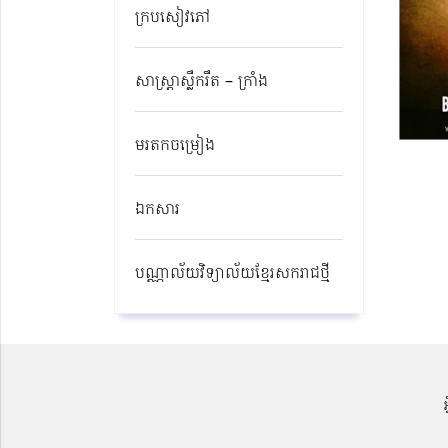
ក្របសៀវភៅ
សាស្ត្រាស្លឹករឹត – ក្រាំង
មរតកចម្រៀង
ឯកសារ
បណ្ណាល័យវិទ្យាល័យខ្មែរសករាជថ្មី​