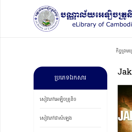
កិច្ចព្រម
Jak
ប្រភេទឯកសារ
សៀវភៅអេឡិចត្រូនិច
សៀវភៅជាសំឡេង