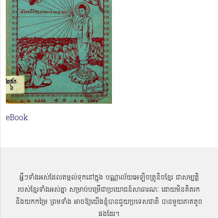
eBook
អ្វីៗទាំងអស់ដែលតម្កល់ទុកនៅក្នុង បណ្ណាល័យអេឡិចត្រូនិចខ្មែរ ជាសម្បតិ្ត
របស់ខ្មែរទាំងអស់គ្នា សម្រាប់បម្រើជាប្រយោជន៍សាធារណៈ ដោយមិនគិតរក
និងយកកម្រៃ ព្រមទាំង អាចឱ្យយើងខ្ញុំបានជួយប្រទេសជាតិ បានមួយភាគតូច
ផងដែរ។