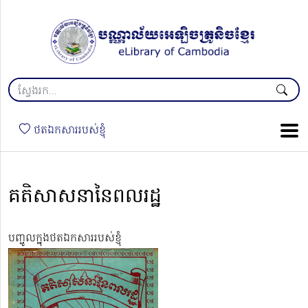
ថតឯកសាររបស់ខ្ញុំ
គតិសាសនានៃពលរដ្ឋ
បញ្ចូលក្នុងថតឯកសាររបស់ខ្ញុំ