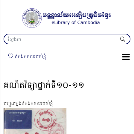
ថតឯកសាររបស់ខ្ញុំ
គណិតវិទ្យាថ្នាក់ទី១០-១១
បញ្ចូលក្នុងថតឯកសាររបស់ខ្ញុំ