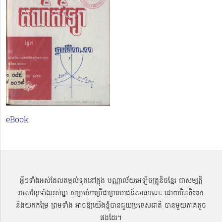
eBook
អ្វីៗទាំងអស់ដែលតម្កល់ទុកនៅក្នុង បណ្ណាល័យអេឡិចត្រូនិចខ្មែរ ជាសម្បតិ្ត
របស់ខ្មែរទាំងអស់គ្នា សម្រាប់បម្រើជាប្រយោជន៍សាធារណៈ ដោយមិនគិតរក
និងយកកម្រៃ ព្រមទាំង អាចឱ្យយើងខ្ញុំបានជួយប្រទេសជាតិ បានមួយភាគតូច
ផងដែរ។