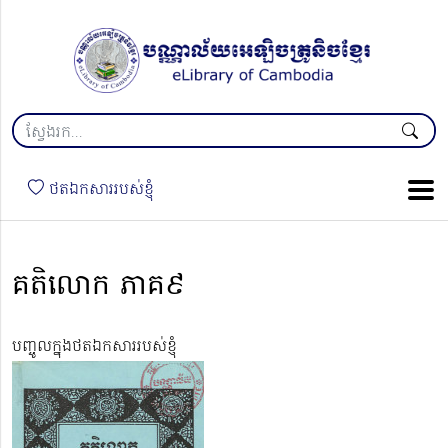
ថតឯកសាររបស់ខ្ញុំ
គតិលោក ភាគ៩
បញ្ចូលក្នុងថតឯកសាររបស់ខ្ញុំ