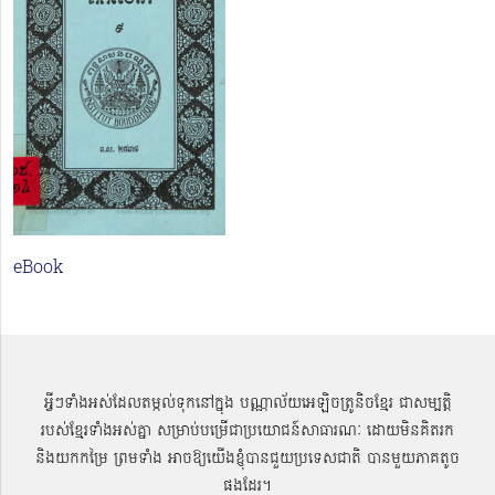
eBook
អ្វីៗទាំងអស់ដែលតម្កល់ទុកនៅក្នុង បណ្ណាល័យអេឡិចត្រូនិចខ្មែរ ជាសម្បតិ្ត
របស់ខ្មែរទាំងអស់គ្នា សម្រាប់បម្រើជាប្រយោជន៍សាធារណៈ ដោយមិនគិតរក
និងយកកម្រៃ ព្រមទាំង អាចឱ្យយើងខ្ញុំបានជួយប្រទេសជាតិ បានមួយភាគតូច
ផងដែរ។