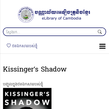
ថតឯកសាររបស់ខ្ញុំ
Kissinger’s Shadow
បញ្ចូលក្នុងថតឯកសាររបស់ខ្ញុំ