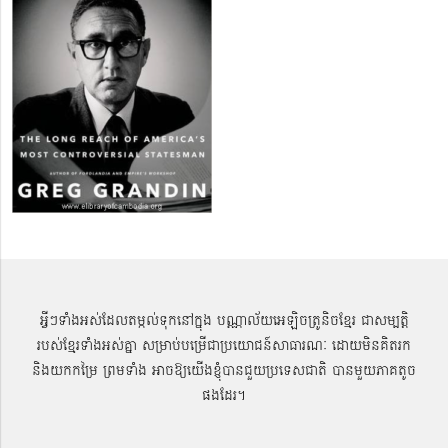
អ្វីៗទាំងអស់ដែលតម្កល់ទុកនៅក្នុង បណ្ណាល័យអេឡិចត្រូនិចខ្មែរ ជាសម្បតិ្ត
របស់ខ្មែរទាំងអស់គ្នា សម្រាប់បម្រើជាប្រយោជន៍សាធារណៈ ដោយមិនគិតរក
និងយកកម្រៃ ព្រមទាំង អាចឱ្យយើងខ្ញុំបានជួយប្រទេសជាតិ បានមួយភាគតូច
ផងដែរ។