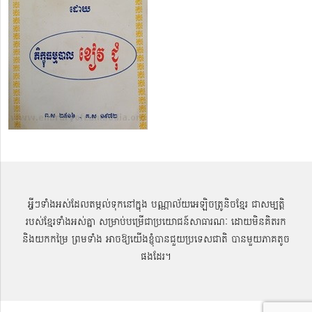
អ្វីៗទាំងអស់ដែលតម្កល់ទុកនៅក្នុង បណ្ណាល័យអេឡិចត្រូនិចខ្មែរ ជាសម្បតិ្ត
របស់ខ្មែរទាំងអស់គ្នា សម្រាប់បម្រើជាប្រយោជន៍សាធារណៈ ដោយមិនគិតរក
និងយកកម្រៃ ព្រមទាំង អាចឱ្យយើងខ្ញុំបានជួយប្រទេសជាតិ បានមួយភាគតូច
ផងដែរ។