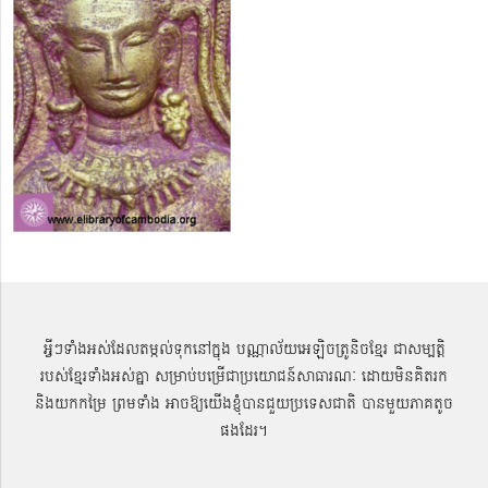
អ្វីៗទាំងអស់ដែលតម្កល់ទុកនៅក្នុង បណ្ណាល័យអេឡិចត្រូនិចខ្មែរ ជាសម្បតិ្ត
របស់ខ្មែរទាំងអស់គ្នា សម្រាប់បម្រើជាប្រយោជន៍សាធារណៈ ដោយមិនគិតរក
និងយកកម្រៃ ព្រមទាំង អាចឱ្យយើងខ្ញុំបានជួយប្រទេសជាតិ បានមួយភាគតូច
ផងដែរ។