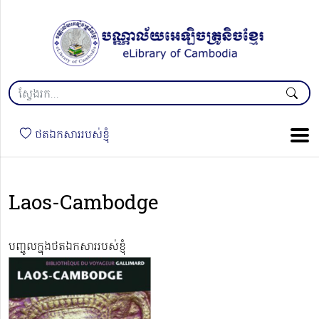
ថតឯកសាររបស់ខ្ញុំ
Laos-Cambodge
បញ្ចូលក្នុងថតឯកសាររបស់ខ្ញុំ