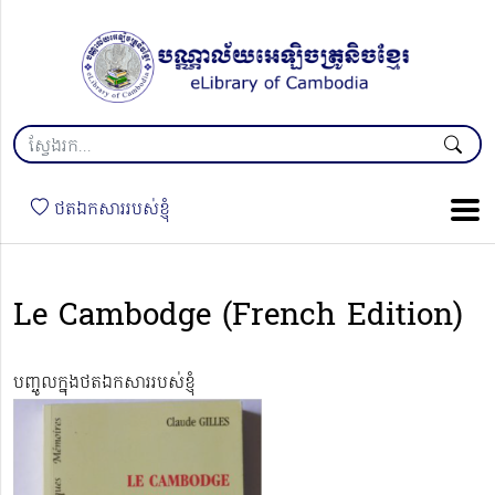
ថតឯកសាររបស់ខ្ញុំ
Le Cambodge (French Edition)
បញ្ចូលក្នុងថតឯកសាររបស់ខ្ញុំ