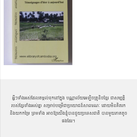
អ្វីៗទាំងអស់ដែលតម្កល់ទុកនៅក្នុង បណ្ណាល័យអេឡិចត្រូនិចខ្មែរ ជាសម្បតិ្ត
របស់ខ្មែរទាំងអស់គ្នា សម្រាប់បម្រើជាប្រយោជន៍សាធារណៈ ដោយមិនគិតរក
និងយកកម្រៃ ព្រមទាំង អាចឱ្យយើងខ្ញុំបានជួយប្រទេសជាតិ បានមួយភាគតូច
ផងដែរ។