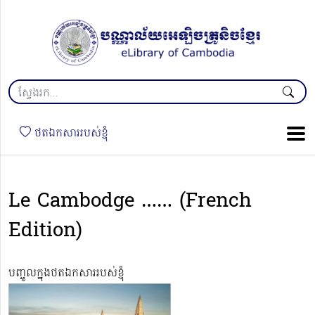
ថតឯកសាររបស់ខ្ញុំ
Le Cambodge …… (French
Edition)
បញ្ចូលក្នុងថតឯកសាររបស់ខ្ញុំ