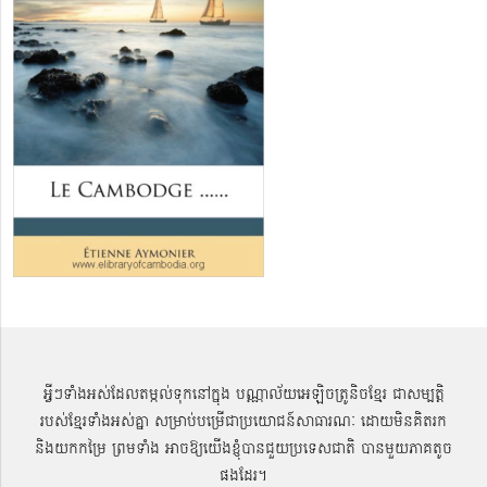
អ្វីៗទាំងអស់ដែលតម្កល់ទុកនៅក្នុង បណ្ណាល័យអេឡិចត្រូនិចខ្មែរ ជាសម្បតិ្ត
របស់ខ្មែរទាំងអស់គ្នា សម្រាប់បម្រើជាប្រយោជន៍សាធារណៈ ដោយមិនគិតរក
និងយកកម្រៃ ព្រមទាំង អាចឱ្យយើងខ្ញុំបានជួយប្រទេសជាតិ បានមួយភាគតូច
ផងដែរ។