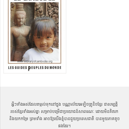
អ្វីៗទាំងអស់ដែលតម្កល់ទុកនៅក្នុង បណ្ណាល័យអេឡិចត្រូនិចខ្មែរ ជាសម្បតិ្ត
របស់ខ្មែរទាំងអស់គ្នា សម្រាប់បម្រើជាប្រយោជន៍សាធារណៈ ដោយមិនគិតរក
និងយកកម្រៃ ព្រមទាំង អាចឱ្យយើងខ្ញុំបានជួយប្រទេសជាតិ បានមួយភាគតូច
ផងដែរ។