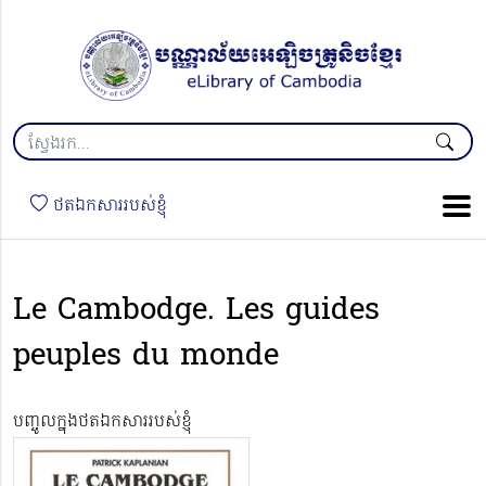
ថតឯកសាររបស់ខ្ញុំ
Le Cambodge. Les guides
peuples du monde
បញ្ចូលក្នុងថតឯកសាររបស់ខ្ញុំ