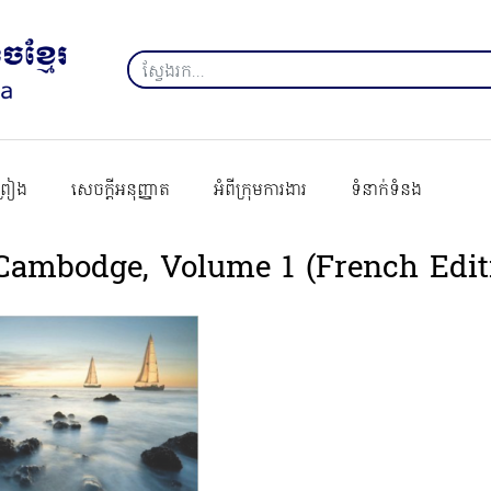
ព្រៀង
សេចក្ដីអនុញ្ញាត
អំពីក្រុមការងារ
ទំនាក់ទំនង
Cambodge, Volume 1 (French Edit