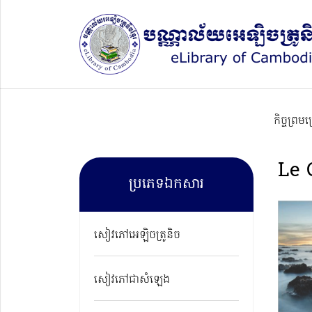
កិច្ចព្រម
Le 
ប្រភេទឯកសារ
សៀវភៅអេឡិចត្រូនិច
សៀវភៅជាសំឡេង