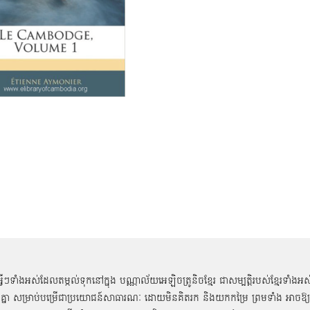
អ្វីៗទាំងអស់ដែលតម្កល់ទុកនៅក្នុង បណ្ណាល័យអេឡិចត្រូនិចខ្មែរ ជាសម្បតិ្តរបស់ខ្មែរទាំងអស
គ្នា សម្រាប់បម្រើជាប្រយោជន៍សាធារណៈ ដោយមិនគិតរក និងយកកម្រៃ ព្រមទាំង អាចឱ្យ