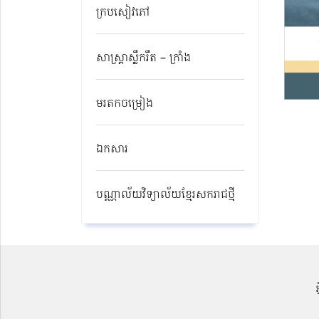
ក្របសៀវភៅ
សាស្ត្រាស្លឹករឹត – ក្រាំង
មរតកចម្រៀង
ឯកសារ
បណ្ណាល័យវិទ្យាល័យខ្មែរសករាជថ្មី​