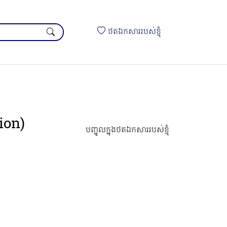
ថតឯកសាររបស់ខ្ញុំ
ion)
បញ្ចូលក្នុងថតឯកសាររបស់ខ្ញុំ