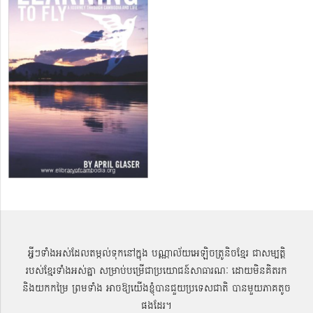
អ្វីៗទាំងអស់ដែលតម្កល់ទុកនៅក្នុង បណ្ណាល័យអេឡិចត្រូនិចខ្មែរ ជាសម្បតិ្ត
របស់ខ្មែរទាំងអស់គ្នា សម្រាប់បម្រើជាប្រយោជន៍សាធារណៈ ដោយមិនគិតរក
និងយកកម្រៃ ព្រមទាំង អាចឱ្យយើងខ្ញុំបានជួយប្រទេសជាតិ បានមួយភាគតូច
ផងដែរ។