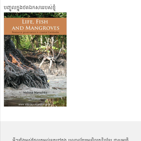
បញ្ចូលក្នុងថតឯកសាររបស់ខ្ញុំ
អ្វីៗទាំងអស់ដែលតម្កល់ទុកនៅក្នុង បណ្ណាល័យអេឡិចត្រូនិចខ្មែរ ជាសម្បតិ្ត