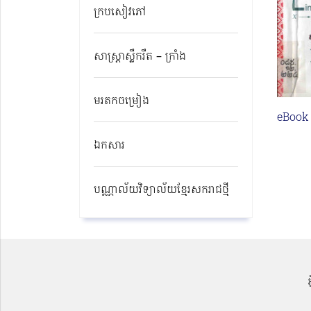
ក្របសៀវភៅ
សាស្ត្រាស្លឹករឹត – ក្រាំង
មរតកចម្រៀង
eBook
ឯកសារ
បណ្ណាល័យវិទ្យាល័យខ្មែរសករាជថ្មី​