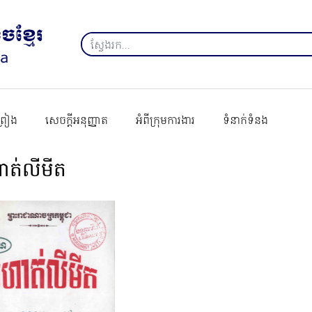
ព្រៀង
សេចក្ដីអនុញ្ញាត
អំពីក្រុមការងារ
ទំនាក់ទំនង
ាត់លីមីត