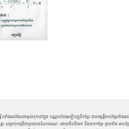
អ្វីៗទាំងអស់ដែលតម្កល់ទុកនៅក្នុង បណ្ណាល័យអេឡិចត្រូនិចខ្មែរ ជាសម្បតិ្តរបស់ខ្មែរទាំងអស
គ្នា សម្រាប់បម្រើជាប្រយោជន៍សាធារណៈ ដោយមិនគិតរក និងយកកម្រៃ ព្រមទាំង អាចឱ្យ