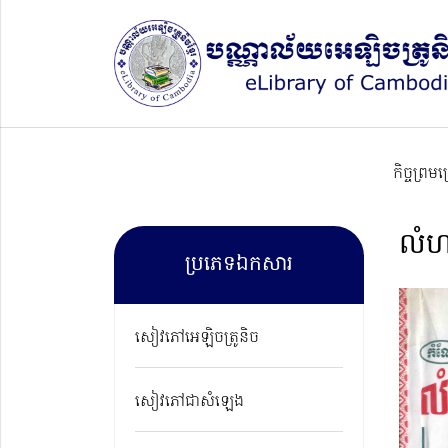
កិច្ចព្រម
លំហ
ប្រភេទឯកសារ
សៀវភៅអេឡិចត្រូនិច
សៀវភៅជាសំឡេង