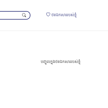
ថតឯកសាររបស់ខ្ញុំ
បញ្ចូលក្នុងថតឯកសាររបស់ខ្ញុំ