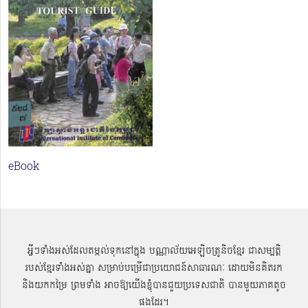
eBook
អ្វីៗទាំងអស់ដែលតម្កល់ទុកនៅក្នុង បណ្ណាល័យអេឡិចត្រូនិចខ្មែរ ជាសម្បតិ្ត
របស់ខ្មែរទាំងអស់គ្នា សម្រាប់បម្រើជាប្រយោជន៍សាធារណៈ ដោយមិនគិតរក
និងយកកម្រៃ ព្រមទាំង អាចឱ្យយើងខ្ញុំបានជួយប្រទេសជាតិ បានមួយភាគតូច
ផងដែរ។