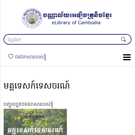
ថតឯកសាររបស់ខ្ញុំ
មគ្គទេសក៍ទេសចរណ៍
បញ្ចូលក្នុងថតឯកសាររបស់ខ្ញុំ