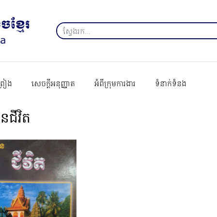
ព្រៀង
សេចក្ដីអនុញ្ញាត
អំពីក្រុមការងារ
ទំនាក់ទំនង
នជីវិត