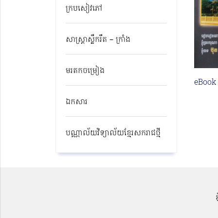
ក្របសៀវភៅ
សាស្ត្រាស្លឹករឹត – ក្រាំង
មរតកចម្រៀង
eBook
ឯកសារ
បណ្ណាល័យវិទ្យាល័យខ្មែរសករាជថ្មី​