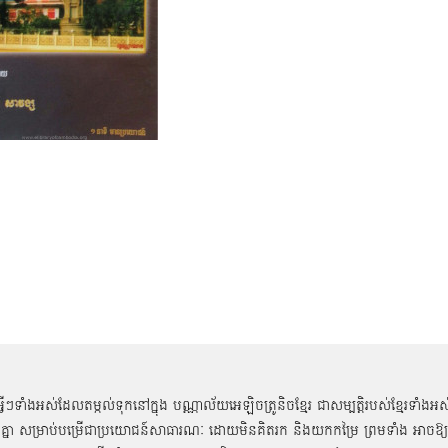
អ្វីៗទាំងអស់ដែលតម្កល់ទុកនៅក្នុង បណ្ណាល័យអេឡិចត្រូនិចខ្មែរ ជាសម្បតិ្តរបស់ខ្មែរទាំងអស
គ្នា សម្រាប់បម្រើជាប្រយោជន៍សាធារណៈ ដោយមិនគិតរក និងយកកម្រៃ ព្រមទាំង អាចឱ្យ