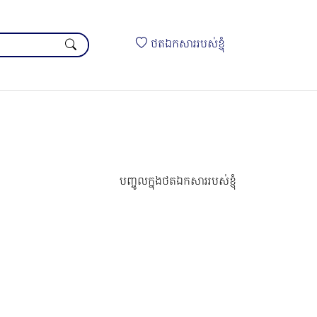
ថតឯកសាររបស់ខ្ញុំ
បញ្ចូលក្នុងថតឯកសាររបស់ខ្ញុំ