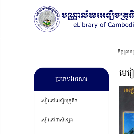
កិច្ចព្រម
មេរៀ
ប្រភេទឯកសារ
សៀវភៅអេឡិចត្រូនិច
សៀវភៅជាសំឡេង