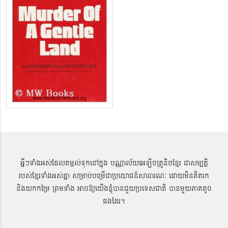
អ្វីៗទាំងអស់ដែលតម្កល់ទុកនៅក្នុង បណ្ណាល័យអេឡិចត្រូនិចខ្មែរ ជាសម្បតិ្ត
របស់ខ្មែរទាំងអស់គ្នា សម្រាប់បម្រើជាប្រយោជន៍សាធារណៈ ដោយមិនគិតរក
និងយកកម្រៃ ព្រមទាំង អាចឱ្យយើងខ្ញុំបានជួយប្រទេសជាតិ បានមួយភាគតូច
ផងដែរ។