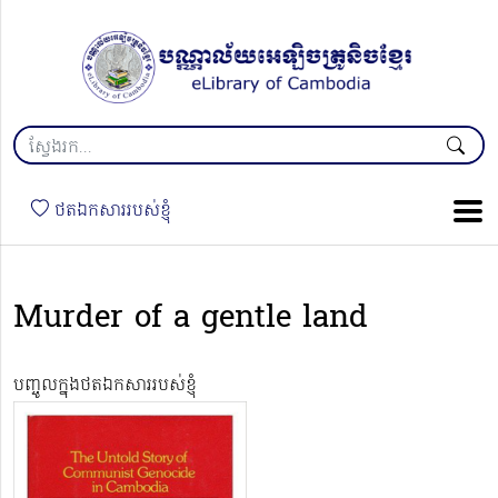
ថតឯកសាររបស់ខ្ញុំ
Murder of a gentle land
បញ្ចូលក្នុងថតឯកសាររបស់ខ្ញុំ