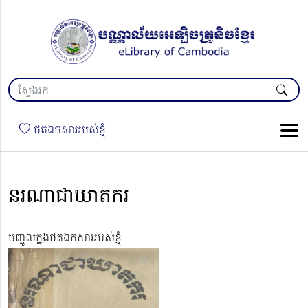
ថតឯកសាររបស់ខ្ញុំ
នរណាជាឃាតករ
បញ្ចូលក្នុងថតឯកសាររបស់ខ្ញុំ