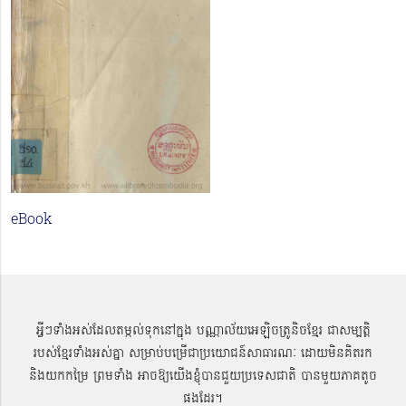
eBook
អ្វីៗទាំងអស់ដែលតម្កល់ទុកនៅក្នុង បណ្ណាល័យអេឡិចត្រូនិចខ្មែរ ជាសម្បតិ្ត
របស់ខ្មែរទាំងអស់គ្នា សម្រាប់បម្រើជាប្រយោជន៍សាធារណៈ ដោយមិនគិតរក
និងយកកម្រៃ ព្រមទាំង អាចឱ្យយើងខ្ញុំបានជួយប្រទេសជាតិ បានមួយភាគតូច
ផងដែរ។