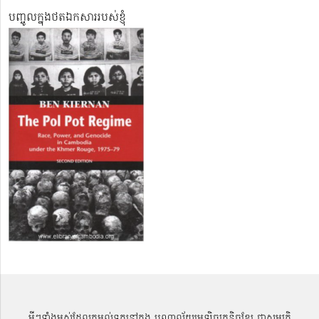
បញ្ចូលក្នុងថតឯកសាររបស់ខ្ញុំ
អ្វីៗទាំងអស់ដែលតម្កល់ទុកនៅក្នុង បណ្ណាល័យអេឡិចត្រូនិចខ្មែរ ជាសម្បតិ្ត