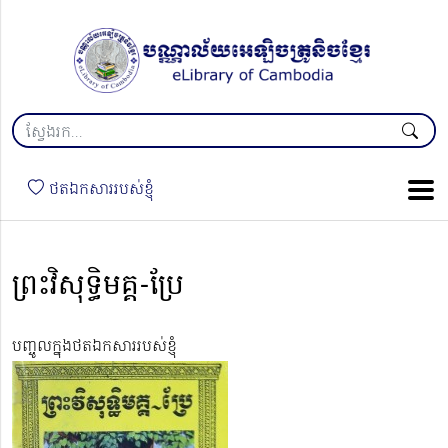
ថតឯកសាររបស់ខ្ញុំ
ព្រះវិសុទ្ធិមគ្គ-ប្រែ
បញ្ចូលក្នុងថតឯកសាររបស់ខ្ញុំ