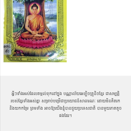
អ្វីៗទាំងអស់ដែលតម្កល់ទុកនៅក្នុង បណ្ណាល័យអេឡិចត្រូនិចខ្មែរ ជាសម្បតិ្ត
របស់ខ្មែរទាំងអស់គ្នា សម្រាប់បម្រើជាប្រយោជន៍សាធារណៈ ដោយមិនគិតរក
និងយកកម្រៃ ព្រមទាំង អាចឱ្យយើងខ្ញុំបានជួយប្រទេសជាតិ បានមួយភាគតូច
ផងដែរ។