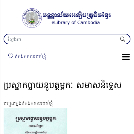
ថតឯកសាររបស់ខ្ញុំ
ប្រស្នាកច្ចាយនូបត្ថម្ភកៈ សមាសនិទ្ទេស
បញ្ចូលក្នុងថតឯកសាររបស់ខ្ញុំ