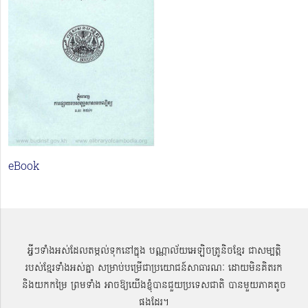
eBook
អ្វីៗទាំងអស់ដែលតម្កល់ទុកនៅក្នុង បណ្ណាល័យអេឡិចត្រូនិចខ្មែរ ជាសម្បតិ្ត
របស់ខ្មែរទាំងអស់គ្នា សម្រាប់បម្រើជាប្រយោជន៍សាធារណៈ ដោយមិនគិតរក
និងយកកម្រៃ ព្រមទាំង អាចឱ្យយើងខ្ញុំបានជួយប្រទេសជាតិ បានមួយភាគតូច
ផងដែរ។