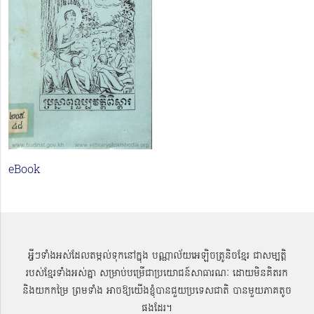
eBook
អ្វីៗទាំងអស់ដែលតម្កល់ទុកនៅក្នុង បណ្ណាល័យអេឡិចត្រូនិចខ្មែរ ជាសម្បតិ្ត
របស់ខ្មែរទាំងអស់គ្នា សម្រាប់បម្រើជាប្រយោជន៍សាធារណៈ ដោយមិនគិតរក
និងយកកម្រៃ ព្រមទាំង អាចឱ្យយើងខ្ញុំបានជួយប្រទេសជាតិ បានមួយភាគតូច
ផងដែរ។