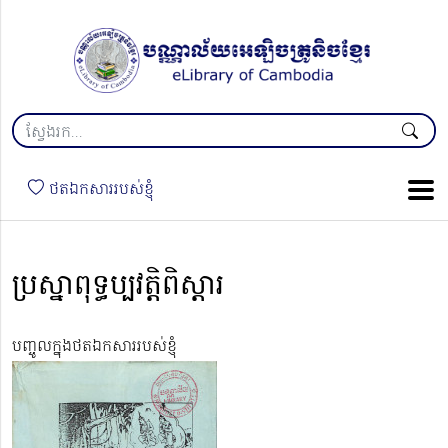
ថតឯកសាររបស់ខ្ញុំ
ប្រស្នាពុទ្ធប្បវត្តិពិស្តារ
បញ្ចូលក្នុងថតឯកសាររបស់ខ្ញុំ