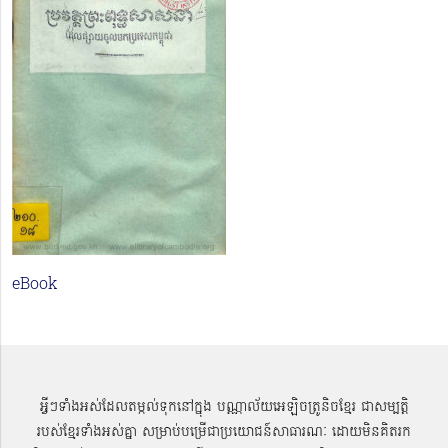
eBook
អ្វីៗទាំងអស់ដែលតម្កល់ទុកនៅក្នុង បណ្ណាល័យអេឡិចត្រូនិចខ្មែរ ជាសម្បតិ្ត
របស់ខ្មែរទាំងអស់គ្នា សម្រាប់បម្រើជាប្រយោជន៍សាធារណៈ ដោយមិនគិតរក