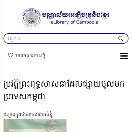
ថតឯកសាររបស់ខ្ញុំ
ប្រវត្តិព្រះពុទ្ធសាសនាដែលផ្សាយចូលមក
ប្រទេសកម្ពុជា
បញ្ចូលក្នុងថតឯកសាររបស់ខ្ញុំ