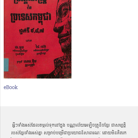
eBook
អ្វីៗទាំងអស់ដែលតម្កល់ទុកនៅក្នុង បណ្ណាល័យអេឡិចត្រូនិចខ្មែរ ជាសម្បតិ្ត
របស់ខ្មែរទាំងអស់គ្នា សម្រាប់បម្រើជាប្រយោជន៍សាធារណៈ ដោយមិនគិតរក