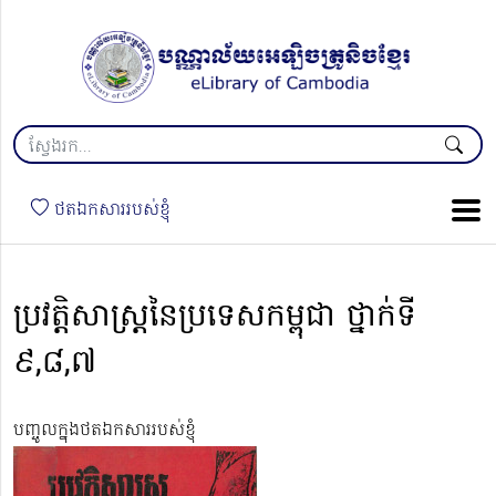
ថតឯកសាររបស់ខ្ញុំ
ប្រវត្តិសាស្ត្រនៃប្រទេសកម្ពុជា ថ្នាក់ទី
៩,៨,៧
បញ្ចូលក្នុងថតឯកសាររបស់ខ្ញុំ