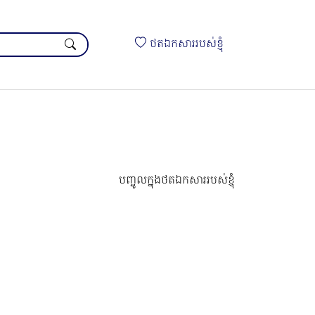
ថតឯកសាររបស់ខ្ញុំ
បញ្ចូលក្នុងថតឯកសាររបស់ខ្ញុំ