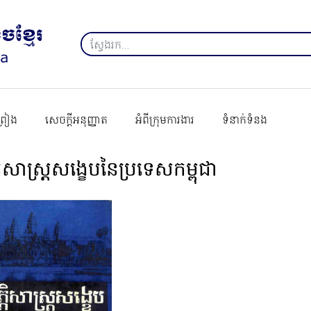
ព្រៀង
សេចក្ដីអនុញ្ញាត
អំពីក្រុមការងារ
ទំនាក់ទំនង
ត្តិសាស្ត្រសង្ខេបនៃប្រទេសកម្ពុជា