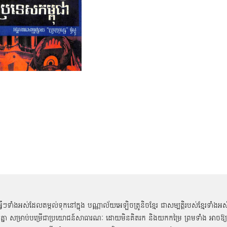
អ្វីៗទាំងអស់ដែលតម្កល់ទុកនៅក្នុង បណ្ណាល័យអេឡិចត្រូនិចខ្មែរ ជាសម្បតិ្តរបស់ខ្មែរទាំងអស
គ្នា សម្រាប់បម្រើជាប្រយោជន៍សាធារណៈ ដោយមិនគិតរក និងយកកម្រៃ ព្រមទាំង អាចឱ្យ