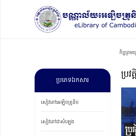
កិច្ចព្រម
ប្រវ
ប្រភេទឯកសារ
សៀវភៅអេឡិចត្រូនិច
សៀវភៅជាសំឡេង