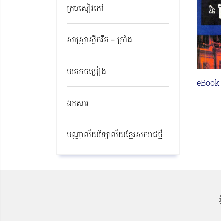
ក្របសៀវភៅ
សាស្ត្រាស្លឹករឹត – ក្រាំង
មរតកចម្រៀង
eBook
ឯកសារ
បណ្ណាល័យវិទ្យាល័យខ្មែរសករាជថ្មី​