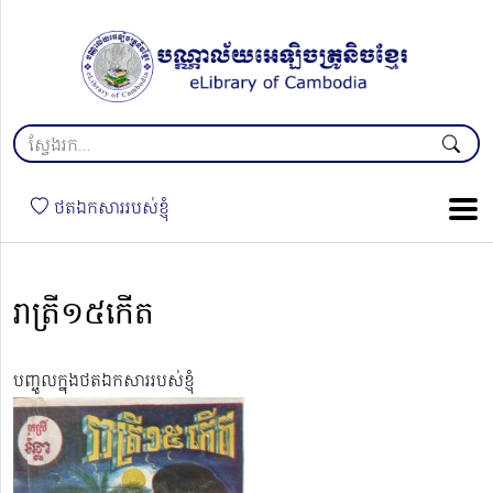
ថតឯកសាររបស់ខ្ញុំ
រាត្រី១៥កើត
បញ្ចូលក្នុងថតឯកសាររបស់ខ្ញុំ