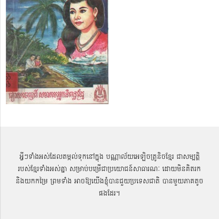
អ្វីៗទាំងអស់ដែលតម្កល់ទុកនៅក្នុង បណ្ណាល័យអេឡិចត្រូនិចខ្មែរ ជាសម្បតិ្ត
របស់ខ្មែរទាំងអស់គ្នា សម្រាប់បម្រើជាប្រយោជន៍សាធារណៈ ដោយមិនគិតរក
និងយកកម្រៃ ព្រមទាំង អាចឱ្យយើងខ្ញុំបានជួយប្រទេសជាតិ បានមួយភាគតូច
ផងដែរ។