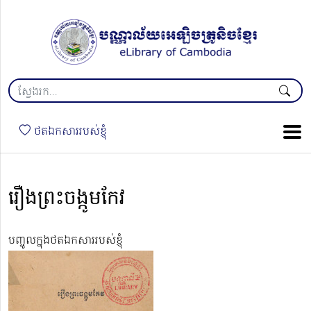
ថតឯកសាររបស់ខ្ញុំ
រឿងព្រះចង្កូមកែវ
បញ្ចូលក្នុងថតឯកសាររបស់ខ្ញុំ