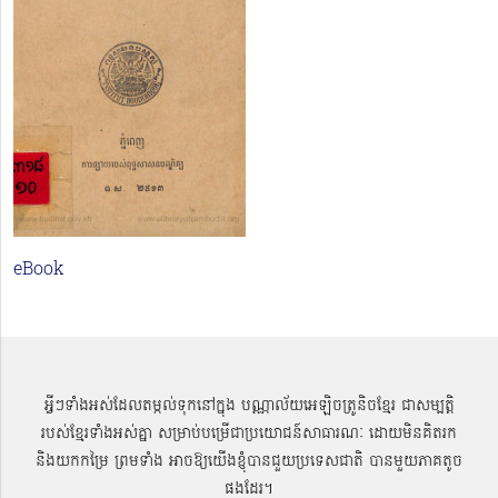
eBook
អ្វីៗទាំងអស់ដែលតម្កល់ទុកនៅក្នុង បណ្ណាល័យអេឡិចត្រូនិចខ្មែរ ជាសម្បតិ្ត
របស់ខ្មែរទាំងអស់គ្នា សម្រាប់បម្រើជាប្រយោជន៍សាធារណៈ ដោយមិនគិតរក
និងយកកម្រៃ ព្រមទាំង អាចឱ្យយើងខ្ញុំបានជួយប្រទេសជាតិ បានមួយភាគតូច
ផងដែរ។