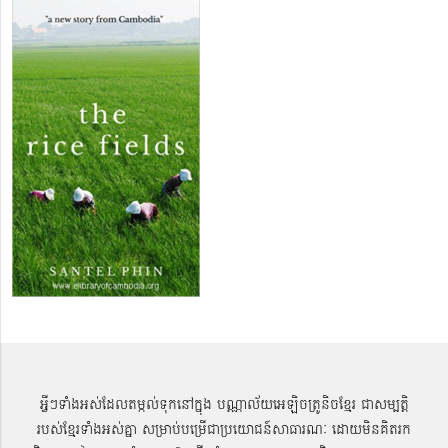
អ្វីៗទាំងអស់ដែលតម្កល់ទុកនៅក្នុង បណ្ណាល័យអេឡិចត្រូនិចខ្មែរ ជាសម្បតិ្ត
របស់ខ្មែរទាំងអស់គ្នា សម្រាប់បម្រើជាប្រយោជន៍សាធារណៈ ដោយមិនគិតរក