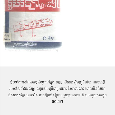
អ្វីៗទាំងអស់ដែលតម្កល់ទុកនៅក្នុង បណ្ណាល័យអេឡិចត្រូនិចខ្មែរ ជាសម្បតិ្ត
របស់ខ្មែរទាំងអស់គ្នា សម្រាប់បម្រើជាប្រយោជន៍សាធារណៈ ដោយមិនគិតរក
និងយកកម្រៃ ព្រមទាំង អាចឱ្យយើងខ្ញុំបានជួយប្រទេសជាតិ បានមួយភាគតូច
ផងដែរ។