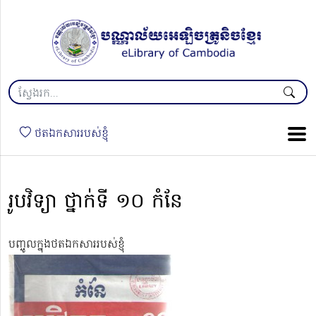
ថតឯកសាររបស់ខ្ញុំ
រូបវិទ្យា ថ្នាក់ទី ១០ កំនែ
បញ្ចូលក្នុងថតឯកសាររបស់ខ្ញុំ