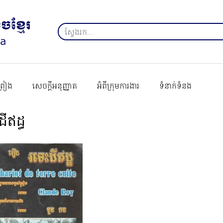
ព្រៀង
សេចក្ដីអនុញ្ញាត
អំពីក្រុមការងារ
ទំនាក់ទំនង
ដីឥដ្ធ