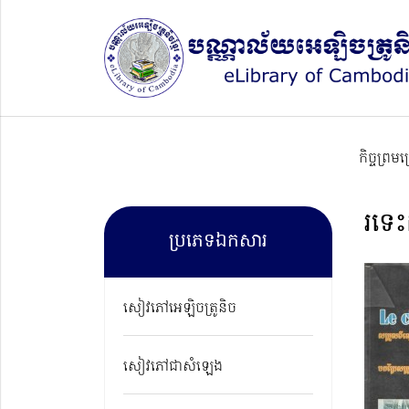
កិច្ចព្រម
រទេះ
ប្រភេទឯកសារ
សៀវភៅអេឡិចត្រូនិច
សៀវភៅជាសំឡេង