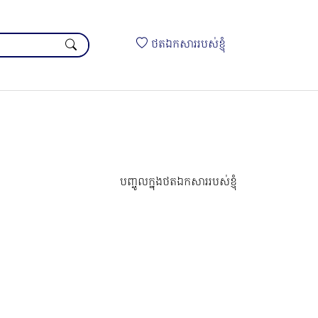
ថតឯកសាររបស់ខ្ញុំ
បញ្ចូលក្នុងថតឯកសាររបស់ខ្ញុំ