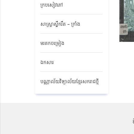
ក្របសៀវភៅ
សាស្ត្រាស្លឹករឹត – ក្រាំង
មរតកចម្រៀង
ឯកសារ
បណ្ណាល័យវិទ្យាល័យខ្មែរសករាជថ្មី​