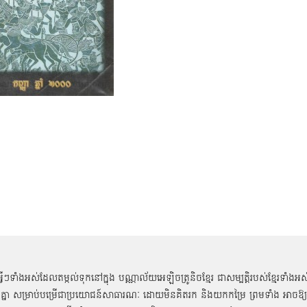
អ្វីៗទាំងអស់ដែលតម្កល់ទុកនៅក្នុង បណ្ណាល័យអេឡិចត្រូនិចខ្មែរ ជាសម្បតិ្តរបស់ខ្មែរទាំងអស
គ្នា សម្រាប់បម្រើជាប្រយោជន៍សាធារណៈ ដោយមិនគិតរក និងយកកម្រៃ ព្រមទាំង អាចឱ្យ