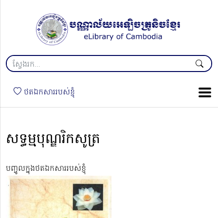
ថតឯកសាររបស់ខ្ញុំ
សទ្ធម្មបុណ្ឌរិកសូត្រ
បញ្ចូលក្នុងថតឯកសាររបស់ខ្ញុំ