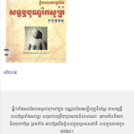
eBook
អ្វីៗទាំងអស់ដែលតម្កល់ទុកនៅក្នុង បណ្ណាល័យអេឡិចត្រូនិចខ្មែរ ជាសម្បតិ្ត
របស់ខ្មែរទាំងអស់គ្នា សម្រាប់បម្រើជាប្រយោជន៍សាធារណៈ ដោយមិនគិតរក
និងយកកម្រៃ ព្រមទាំង អាចឱ្យយើងខ្ញុំបានជួយប្រទេសជាតិ បានមួយភាគតូច
ផងដែរ។