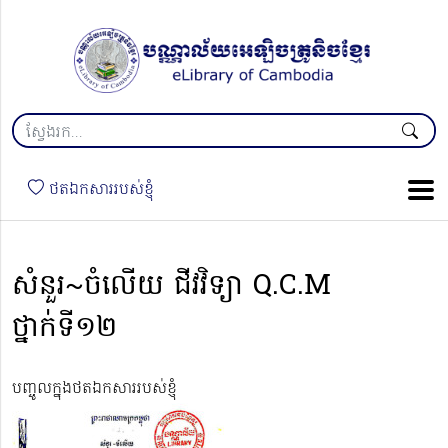
ថតឯកសាររបស់ខ្ញុំ
សំនួរ~ចំលើយ ជីវវិទ្យា Q.C.M
ថ្នាក់ទី១២
បញ្ចូលក្នុងថតឯកសាររបស់ខ្ញុំ