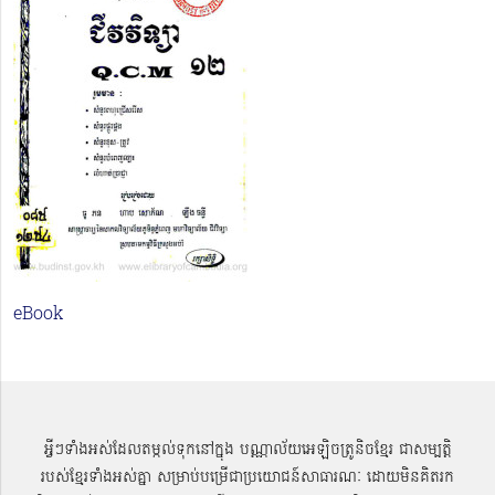
eBook
អ្វីៗទាំងអស់ដែលតម្កល់ទុកនៅក្នុង បណ្ណាល័យអេឡិចត្រូនិចខ្មែរ ជាសម្បតិ្ត
របស់ខ្មែរទាំងអស់គ្នា សម្រាប់បម្រើជាប្រយោជន៍សាធារណៈ ដោយមិនគិតរក