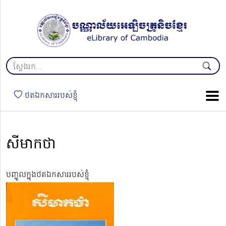
ថតឯកសាររបស់ខ្ញុំ
សីមាកថា
បញ្ចូលក្នុងថតឯកសាររបស់ខ្ញុំ