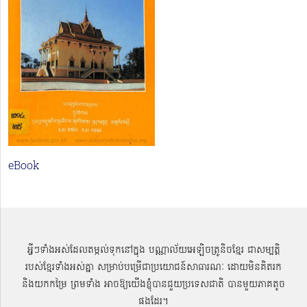
eBook
អ្វីៗទាំងអស់ដែលតម្កល់ទុកនៅក្នុង បណ្ណាល័យអេឡិចត្រូនិចខ្មែរ ជាសម្បតិ្ត
របស់ខ្មែរទាំងអស់គ្នា សម្រាប់បម្រើជាប្រយោជន៍សាធារណៈ ដោយមិនគិតរក
និងយកកម្រៃ ព្រមទាំង អាចឱ្យយើងខ្ញុំបានជួយប្រទេសជាតិ បានមួយភាគតូច
ផងដែរ។