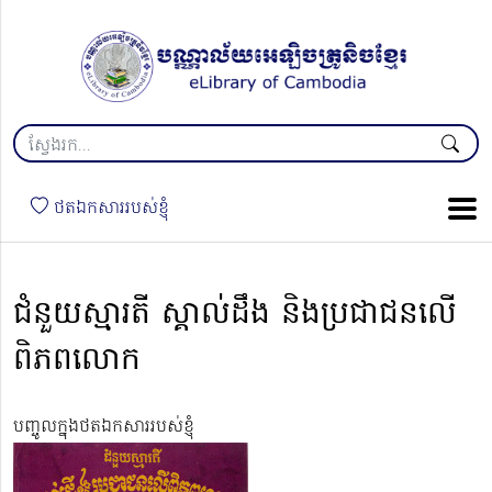
ថតឯកសាររបស់ខ្ញុំ
ជំនួយស្មារតី ស្គាល់ដឹង និងប្រជាជនលើ
ពិភពលោក
បញ្ចូលក្នុងថតឯកសាររបស់ខ្ញុំ