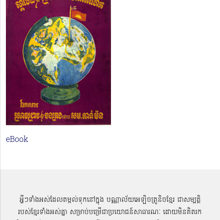
eBook
អ្វីៗទាំងអស់ដែលតម្កល់ទុកនៅក្នុង បណ្ណាល័យអេឡិចត្រូនិចខ្មែរ ជាសម្បតិ្ត
របស់ខ្មែរទាំងអស់គ្នា សម្រាប់បម្រើជាប្រយោជន៍សាធារណៈ ដោយមិនគិតរក