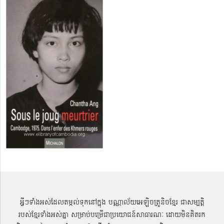
អ្វីៗទាំងអស់ដែលតម្កល់ទុកនៅក្នុង បណ្ណាល័យអេឡិចត្រូនិចខ្មែរ ជាសម្បតិ្ត
របស់ខ្មែរទាំងអស់គ្នា សម្រាប់បម្រើជាប្រយោជន៍សាធារណៈ ដោយមិនគិតរក