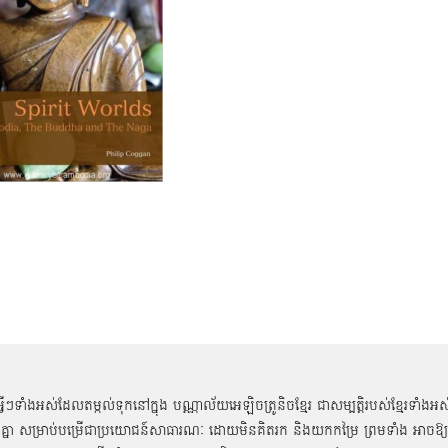
អ្វីៗទាំងអស់ដែលតម្កល់ទុកនៅក្នុង បណ្ណាល័យអេឡិចត្រូនិចខ្មែរ ជាសម្បតិ្តរបស់ខ្មែរទាំងអស
គ្នា សម្រាប់បម្រើជាប្រយោជន៍សាធារណៈ ដោយមិនគិតរក និងយកកម្រៃ ព្រមទាំង អាចឱ្យ