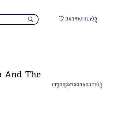
ថតឯកសាររបស់ខ្ញុំ
ha And The
បញ្ចូលក្នុងថតឯកសាររបស់ខ្ញុំ