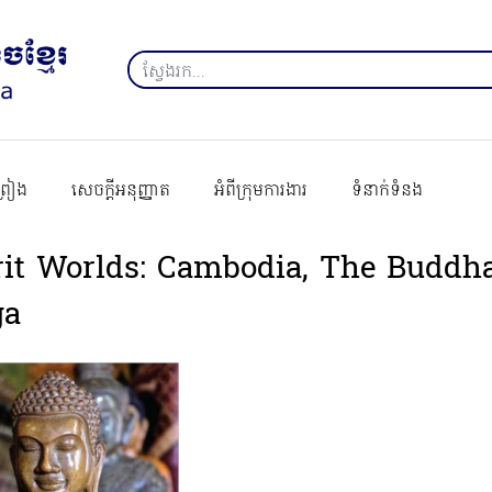
ព្រៀង
សេចក្ដីអនុញ្ញាត
អំពីក្រុមការងារ
ទំនាក់ទំនង
rit Worlds: Cambodia, The Budd
ga