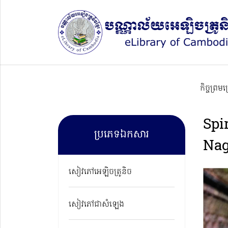
កិច្ចព្រម
Spi
ប្រភេទឯកសារ
Na
សៀវភៅអេឡិចត្រូនិច
សៀវភៅជាសំឡេង