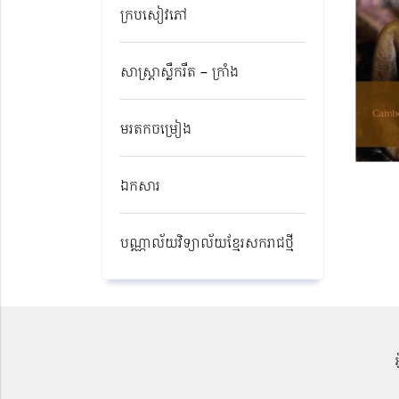
ក្របសៀវភៅ
សាស្ត្រាស្លឹករឹត – ក្រាំង
មរតកចម្រៀង
ឯកសារ
បណ្ណាល័យវិទ្យាល័យខ្មែរសករាជថ្មី​