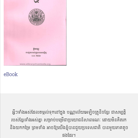
eBook
អ្វីៗទាំងអស់ដែលតម្កល់ទុកនៅក្នុង បណ្ណាល័យអេឡិចត្រូនិចខ្មែរ ជាសម្បតិ្ត
របស់ខ្មែរទាំងអស់គ្នា សម្រាប់បម្រើជាប្រយោជន៍សាធារណៈ ដោយមិនគិតរក
និងយកកម្រៃ ព្រមទាំង អាចឱ្យយើងខ្ញុំបានជួយប្រទេសជាតិ បានមួយភាគតូច
ផងដែរ។