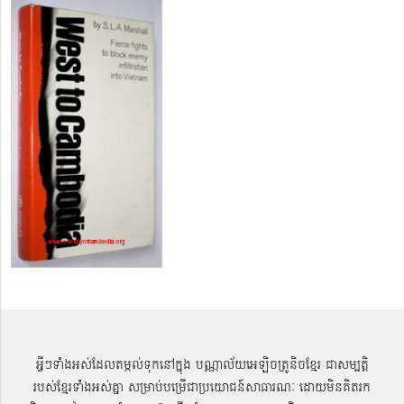
អ្វីៗទាំងអស់ដែលតម្កល់ទុកនៅក្នុង បណ្ណាល័យអេឡិចត្រូនិចខ្មែរ ជាសម្បតិ្ត
របស់ខ្មែរទាំងអស់គ្នា សម្រាប់បម្រើជាប្រយោជន៍សាធារណៈ ដោយមិនគិតរក