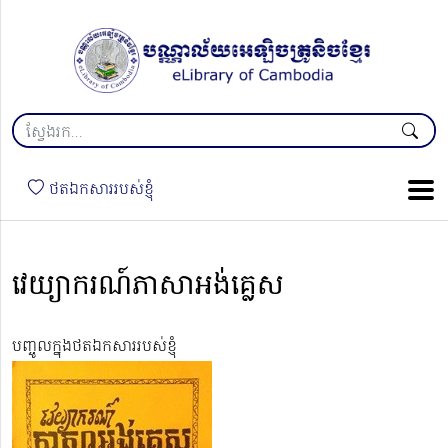
ថតឯកសាររបស់ខ្ញុំ
វេយ្យាករណ៍ភាសាអង់គ្លេស
បញ្ចូលក្នុងថតឯកសាររបស់ខ្ញុំ