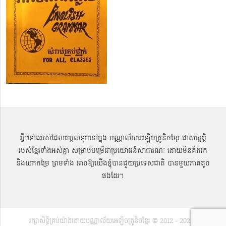
អ្វីៗទាំងអស់ដែលតម្កល់ទុកនៅក្នុង បណ្ណាល័យអេឡិចត្រូនិចខ្មែរ ជាសម្បតិ្ត
របស់ខ្មែរទាំងអស់គ្នា សម្រាប់បម្រើជាប្រយោជន៍សាធារណៈ ដោយមិនគិតរក
និងយកកម្រៃ ព្រមទាំង អាចឱ្យយើងខ្ញុំបានជួយប្រទេសជាតិ បានមួយភាគតូច
ផងដែរ។
រក្សាសិទ្ធិគ្រប់យ៉ាងដោយបណ្ណាល័យអេឡិចត្រូនិចខ្មែរ © 2012 - 2022 |