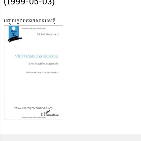
(1999-05-03)
បញ្ចូលក្នុងថតឯកសាររបស់ខ្ញុំ