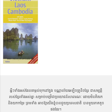
អ្វីៗទាំងអស់ដែលតម្កល់ទុកនៅក្នុង បណ្ណាល័យអេឡិចត្រូនិចខ្មែរ ជាសម្បតិ្ត
របស់ខ្មែរទាំងអស់គ្នា សម្រាប់បម្រើជាប្រយោជន៍សាធារណៈ ដោយមិនគិតរក
និងយកកម្រៃ ព្រមទាំង អាចឱ្យយើងខ្ញុំបានជួយប្រទេសជាតិ បានមួយភាគតូច
ផងដែរ។