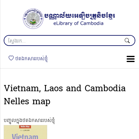
ថតឯកសាររបស់ខ្ញុំ
Vietnam, Laos and Cambodia
Nelles map
បញ្ចូលក្នុងថតឯកសាររបស់ខ្ញុំ