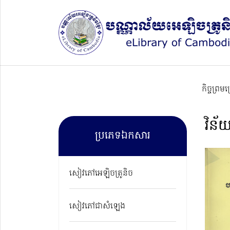
កិច្ចព្រម
វិន
ប្រភេទឯកសារ
សៀវភៅអេឡិចត្រូនិច
សៀវភៅជាសំឡេង