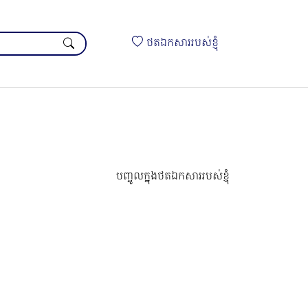
ថតឯកសាររបស់ខ្ញុំ
បញ្ចូលក្នុងថតឯកសាររបស់ខ្ញុំ