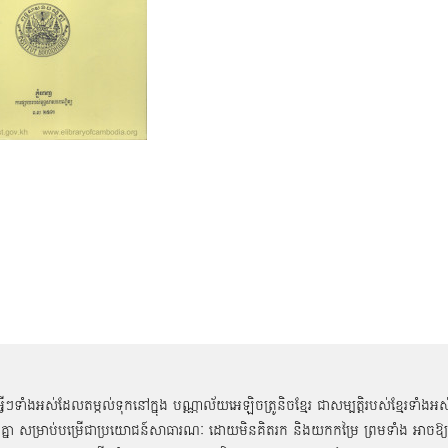
អ្វីៗទាំងអស់ដែលតម្កល់ទុកនៅក្នុង បណ្ណាល័យអេឡិចត្រូនិចខ្មែរ ជាសម្បតិ្តរបស់ខ្មែរទាំងអស
គ្នា សម្រាប់បម្រើជាប្រយោជន៍សាធារណៈ ដោយមិនគិតរក និងយកកម្រៃ ព្រមទាំង អាចឱ្យ