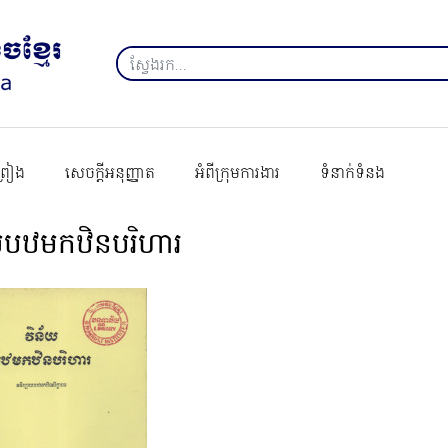
ព្រៀង
សេចក្ដីអនុញ្ញាត
អំពីក្រុមការងារ
ទំនាក់ទំនង
័យបឋមកឋិនបរិហារ