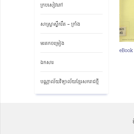
ក្របសៀវភៅ
សាស្ត្រាស្លឹករឹត – ក្រាំង
មរតកចម្រៀង
eBook
ឯកសារ
បណ្ណាល័យវិទ្យាល័យខ្មែរសករាជថ្មី​