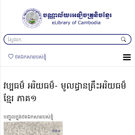
ថតឯកសាររបស់ខ្ញុំ
វប្បធម៏ អរិយធម៏- មូលដ្ធានគ្រឹះអរិយធម៏
ខ្មែរ ភាគ១
បញ្ចូលក្នុងថតឯកសាររបស់ខ្ញុំ