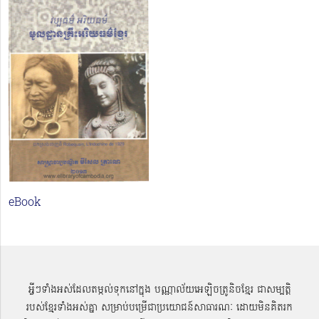
eBook
អ្វីៗទាំងអស់ដែលតម្កល់ទុកនៅក្នុង បណ្ណាល័យអេឡិចត្រូនិចខ្មែរ ជាសម្បតិ្ត
របស់ខ្មែរទាំងអស់គ្នា សម្រាប់បម្រើជាប្រយោជន៍សាធារណៈ ដោយមិនគិតរក