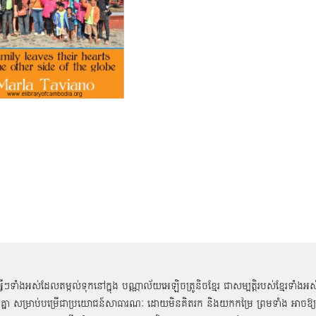
អ្វីៗទាំងអស់ដែលតម្កល់ទុកនៅក្នុង បណ្ណាល័យអេឡិចត្រូនិចខ្មែរ ជាសម្បតិ្តរបស់ខ្មែរទាំងអស
គ្នា សម្រាប់បម្រើជាប្រយោជន៍សាធារណៈ ដោយមិនគិតរក និងយកកម្រៃ ព្រមទាំង អាចឱ្យ