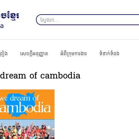
ព្រៀង
សេចក្ដីអនុញ្ញាត
អំពីក្រុមការងារ
ទំនាក់ទំនង
dream of cambodia