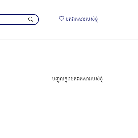
ថតឯកសាររបស់ខ្ញុំ
បញ្ចូលក្នុងថតឯកសាររបស់ខ្ញុំ