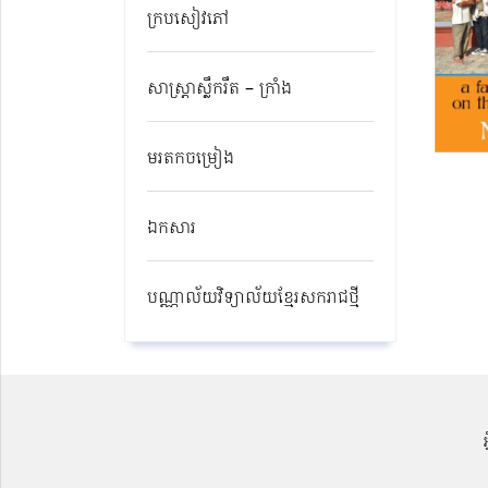
ក្របសៀវភៅ
សាស្ត្រាស្លឹករឹត – ក្រាំង
មរតកចម្រៀង
ឯកសារ
បណ្ណាល័យវិទ្យាល័យខ្មែរសករាជថ្មី​