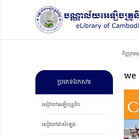
កិច្ចព្រម
we 
ប្រភេទឯកសារ
សៀវភៅអេឡិចត្រូនិច
សៀវភៅជាសំឡេង