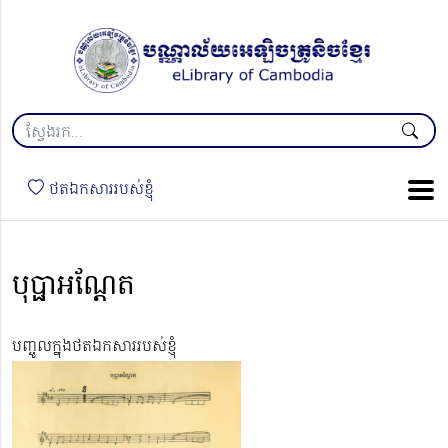
ថតឯកសាររបស់ខ្ញុំ
បុប្ផាអណ្តែត
បញ្ចូលក្នុងថតឯកសាររបស់ខ្ញុំ