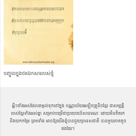
បញ្ចូលក្នុងថតឯកសាររបស់ខ្ញុំ
អ្វីៗទាំងអស់ដែលតម្កល់ទុកនៅក្នុង បណ្ណាល័យអេឡិចត្រូនិចខ្មែរ ជាសម្បតិ្ត
របស់ខ្មែរទាំងអស់គ្នា សម្រាប់បម្រើជាប្រយោជន៍សាធារណៈ ដោយមិនគិតរក
និងយកកម្រៃ ព្រមទាំង អាចឱ្យយើងខ្ញុំបានជួយប្រទេសជាតិ បានមួយភាគតូច
ផងដែរ។