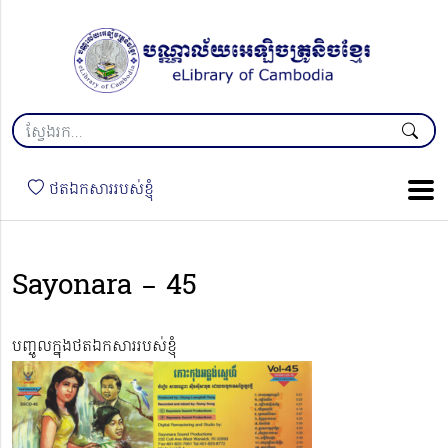
ថតឯកសាររបស់ខ្ញុំ
Sayonara – 45
បញ្ចូលក្នុងថតឯកសាររបស់ខ្ញុំ