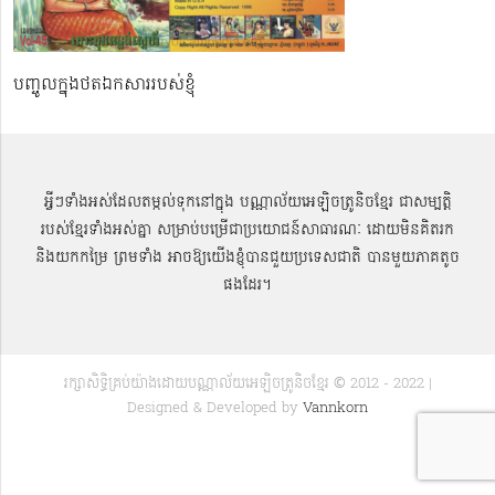
បញ្ចូលក្នុងថតឯកសាររបស់ខ្ញុំ
អ្វីៗទាំងអស់ដែលតម្កល់ទុកនៅក្នុង បណ្ណាល័យអេឡិចត្រូនិចខ្មែរ ជាសម្បតិ្ត
របស់ខ្មែរទាំងអស់គ្នា សម្រាប់បម្រើជាប្រយោជន៍សាធារណៈ ដោយមិនគិតរក
និងយកកម្រៃ ព្រមទាំង អាចឱ្យយើងខ្ញុំបានជួយប្រទេសជាតិ បានមួយភាគតូច
ផងដែរ។
រក្សាសិទ្ធិគ្រប់យ៉ាងដោយបណ្ណាល័យអេឡិចត្រូនិចខ្មែរ © 2012 - 2022 |
Designed & Developed by
Vannkorn